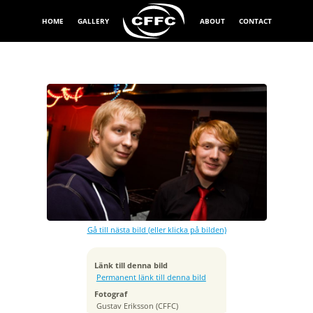
HOME
GALLERY
ABOUT
CONTACT
Exponeringstid
1/5 sek
Bländare
f/2.8
Kamera
Canon EOS 40D
Gå till nästa bild (eller klicka på bilden)
Tagen
2008:08:21 23:02:11
ISO
Länk till denna bild
400
Permanent länk till denna bild
Brännvidd
Fotograf
17 mm
Gustav Eriksson (CFFC)