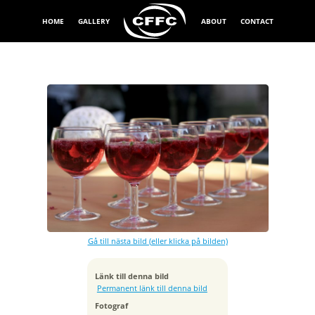
HOME
GALLERY
ABOUT
CONTACT
Exponeringstid
1/250 sek
Bländare
f/5.6
Kamera
Canon EOS 350D DIGITAL
Gå till nästa bild (eller klicka på bilden)
Tagen
2008:05:03 16:10:54
ISO
Länk till denna bild
200
Permanent länk till denna bild
Brännvidd
Fotograf