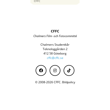
70 mm
CFFC
CFFC
Chalmers Film- och Fotocommitté
Chalmers Studentkår
Teknologgården 2
412 58 Göteborg
cffc@cffc.se
© 2008-2026 CFFC.
Bildpolicy