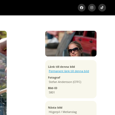
Exponeringstid
1/1600 sek
Bländare
f/4.0
Kamera
NIKON D300
Tagen
Länk till denna bild
2009:04:26 13:26:37
Permanent länk till denna bild
ISO
Fotograf
200
Stefan Andersson (CFFC)
Brännvidd
Bild-ID
70 mm
5801
Nästa bild
Högerpil / Mellanslag