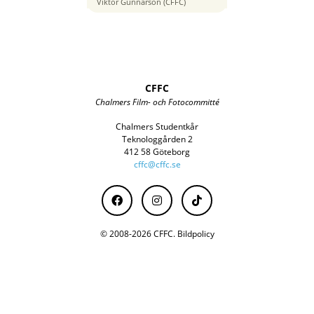
Viktor Gunnarson (CFFC)
CFFC
Chalmers Film- och Fotocommitté
Chalmers Studentkår
Teknologgården 2
412 58 Göteborg
cffc@cffc.se
© 2008-2026 CFFC.
Bildpolicy