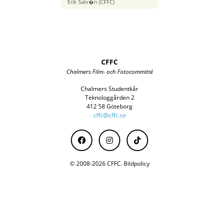
10 mm
Erik Salv�n (CFFC)
CFFC
Chalmers Film- och Fotocommitté
Chalmers Studentkår
Teknologgården 2
412 58 Göteborg
cffc@cffc.se
© 2008-2026 CFFC.
Bildpolicy