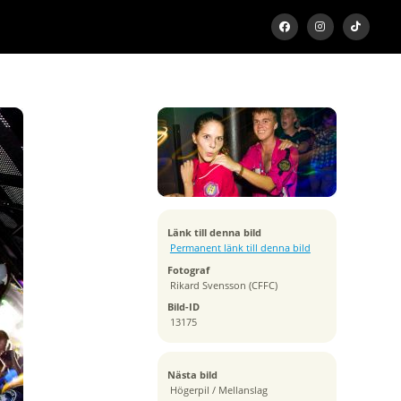
Exponeringstid
1/10 sek
Bländare
f/3.5
Kamera
Canon EOS-1Ds Mark III
Tagen
Länk till denna bild
2010:08:25 23:22:51
Permanent länk till denna bild
ISO
Fotograf
500
Rikard Svensson (CFFC)
Brännvidd
Bild-ID
15 mm
13175
Nästa bild
Högerpil / Mellanslag