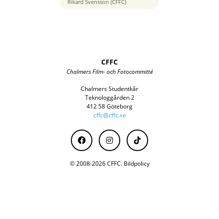
24 mm
Rikard Svensson (CFFC)
CFFC
Chalmers Film- och Fotocommitté
Chalmers Studentkår
Teknologgården 2
412 58 Göteborg
cffc@cffc.se
© 2008-2026 CFFC.
Bildpolicy