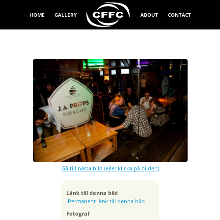
HOME
GALLERY
ABOUT
CONTACT
Exponeringstid
1/10 sek
Bländare
f/4.0
Kamera
Canon EOS-1Ds Mark III
Gå till nästa bild (eller klicka på bilden)
Tagen
2010:08:29 01:08:42
ISO
Länk till denna bild
400
Permanent länk till denna bild
Brännvidd
Fotograf