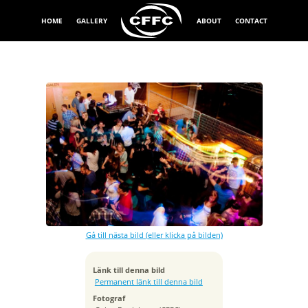
HOME
GALLERY
ABOUT
CONTACT
Exponeringstid
8/10 sek
Bländare
f/6.3
Kamera
NIKON D300
Gå till nästa bild (eller klicka på bilden)
Tagen
2010:03:27 23:42:04
ISO
Länk till denna bild
500
Permanent länk till denna bild
Brännvidd
Fotograf
18 mm