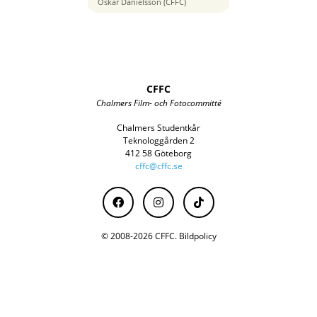
Oskar Danielsson (CFFC)
CFFC
Chalmers Film- och Fotocommitté
Chalmers Studentkår
Teknologgården 2
412 58 Göteborg
cffc@cffc.se
© 2008-2026 CFFC.
Bildpolicy