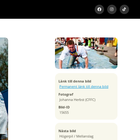
Exponeringstid
1/1250 sek
Bländare
f/3.5
Kamera
NIKON D90
Tagen
Länk till denna bild
2011:04:21 13:26:43
Permanent länk till denna bild
ISO
Fotograf
320
Johanna Herbst (CFFC)
Brännvidd
Bild-ID
24 mm
15655
Nästa bild
Högerpil / Mellanslag