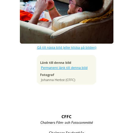
Exponeringstid
1/1000 sek
Bländare
f/2.8
Kamera
NIKON D90
Gå till nästa bild (eller klicka på bilden)
Tagen
2011:04:21 13:57:45
ISO
Länk till denna bild
320
Permanent länk till denna bild
Brännvidd
Fotograf
58 mm
Johanna Herbst (CFFC)
CFFC
Chalmers Film- och Fotocommitté
Chalmers Studentkår