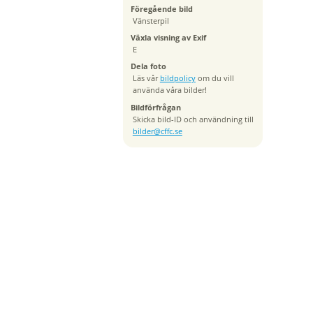
Föregående bild
Vänsterpil
Växla visning av Exif
E
Dela foto
Läs vår
bildpolicy
om du vill
använda våra bilder!
Bildförfrågan
Skicka bild-ID och användning till
bilder@cffc.se