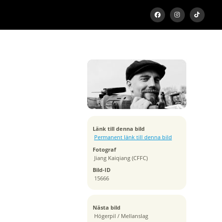
Exponeringstid
1/1600 sek
Bländare
f/2.8
Kamera
Canon EOS 5D Mark II
Tagen
Länk till denna bild
2011:04:21 13:06:05
Permanent länk till denna bild
ISO
Fotograf
100
Jiang Kaiqiang (CFFC)
Brännvidd
Bild-ID
40 mm
15666
Nästa bild
Högerpil / Mellanslag