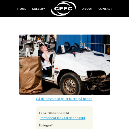
HOME
GALLERY
ABOUT
CONTACT
Exponeringstid
1/3200 sek
Bländare
f/4.0
Kamera
Canon EOS 5D
Gå till nästa bild (eller klicka på bilden)
Tagen
2011:04:21 16:00:27
ISO
Länk till denna bild
100
Permanent länk till denna bild
Brännvidd
Fotograf