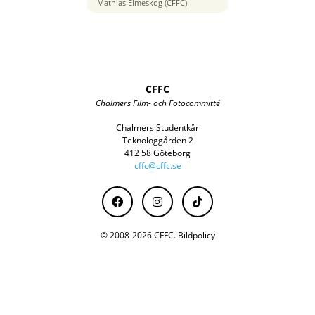
84 mm
Mathias Elmeskog (CFFC)
CFFC
Chalmers Film- och Fotocommitté
Chalmers Studentkår
Teknologgården 2
412 58 Göteborg
cffc@cffc.se
© 2008-2026 CFFC.
Bildpolicy