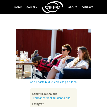
HOME
GALLERY
ABOUT
CONTACT
Exponeringstid
1/1600 sek
Bländare
f/2.8
Kamera
Canon EOS 7D
Gå till nästa bild (eller klicka på bilden)
Tagen
2011:04:24 18:25:17
ISO
Länk till denna bild
250
Permanent länk till denna bild
Brännvidd
Fotograf