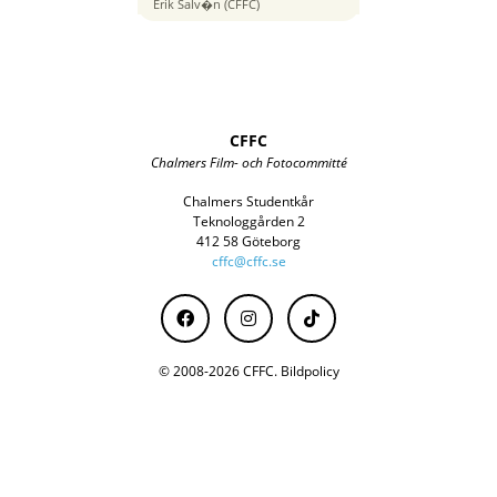
110 mm
Erik Salv�n (CFFC)
CFFC
Chalmers Film- och Fotocommitté
Chalmers Studentkår
Teknologgården 2
412 58 Göteborg
cffc@cffc.se
© 2008-2026 CFFC.
Bildpolicy