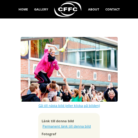
HOME
GALLERY
ABOUT
CONTACT
Exponeringstid
1/250 sek
Bländare
f/4.5
Kamera
Canon EOS-1Ds Mark III
Gå till nästa bild (eller klicka på bilden)
Tagen
2011:09:08 15:29:09
ISO
Länk till denna bild
640
Permanent länk till denna bild
Brännvidd
Fotograf