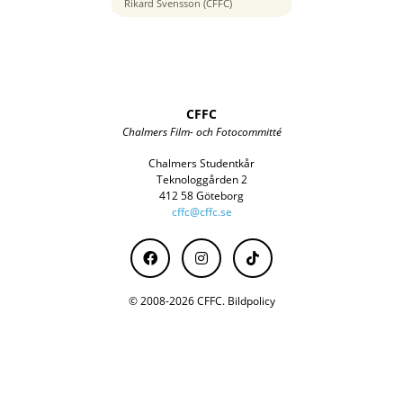
115 mm
Rikard Svensson (CFFC)
CFFC
Chalmers Film- och Fotocommitté
Chalmers Studentkår
Teknologgården 2
412 58 Göteborg
cffc@cffc.se
© 2008-2026 CFFC.
Bildpolicy