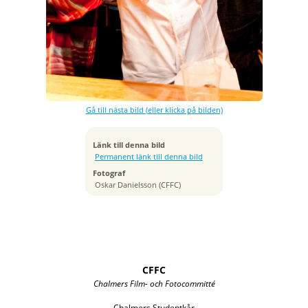
Exponeringstid
1/25 sek
Bländare
f/2.8
Kamera
NIKON D300
Gå till nästa bild (eller klicka på bilden)
Tagen
2011:08:27 23:57:28
ISO
Länk till denna bild
800
Permanent länk till denna bild
Brännvidd
Fotograf
19 mm
Oskar Danielsson (CFFC)
CFFC
Chalmers Film- och Fotocommitté
Chalmers Studentkår