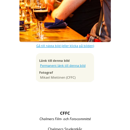
Exponeringstid
1/20 sek
Bländare
f/3.5
Kamera
Canon EOS 40D
Gå till nästa bild (eller klicka på bilden)
Tagen
2011:02:22 19:30:06
ISO
Länk till denna bild
1250
Permanent länk till denna bild
Brännvidd
Fotograf
70 mm
Mikael Miettinen (CFFC)
CFFC
Chalmers Film- och Fotocommitté
Chalmers Studentkår