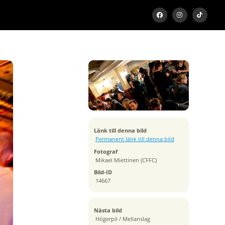
Exponeringstid
1/10 sek
Bländare
f/2.8
Kamera
Canon EOS 5D Mark II
Tagen
Länk till denna bild
2011:01:20 22:21:15
Permanent länk till denna bild
ISO
Fotograf
1250
Mikael Miettinen (CFFC)
Brännvidd
Bild-ID
22 mm
14667
Nästa bild
Högerpil / Mellanslag