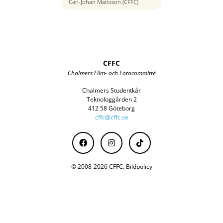
24 mm
Carl-Johan Mattsson (CFFC)
CFFC
Chalmers Film- och Fotocommitté
Chalmers Studentkår
Teknologgården 2
412 58 Göteborg
cffc@cffc.se
© 2008-2026 CFFC.
Bildpolicy