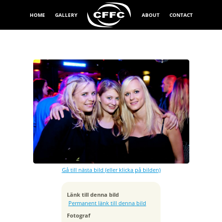
HOME
GALLERY
ABOUT
CONTACT
Exponeringstid
1/20 sek
Bländare
f/2.8
Kamera
Canon EOS-1Ds Mark III
Gå till nästa bild (eller klicka på bilden)
Tagen
2012:02:07 23:51:36
ISO
Länk till denna bild
1600
Permanent länk till denna bild
Brännvidd
Fotograf