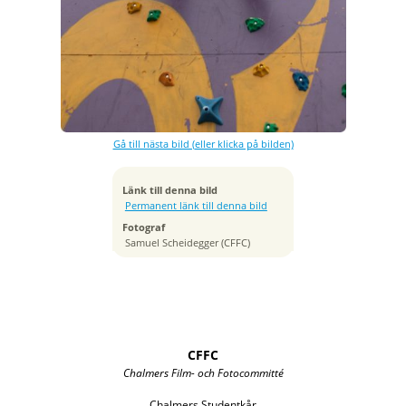
Exponeringstid
1/640 sek
Bländare
f/4.0
Kamera
NIKON D700
Gå till nästa bild (eller klicka på bilden)
Tagen
2012:04:21 16:21:41
ISO
Länk till denna bild
200
Permanent länk till denna bild
Brännvidd
Fotograf
24 mm
Samuel Scheidegger (CFFC)
CFFC
Chalmers Film- och Fotocommitté
Chalmers Studentkår