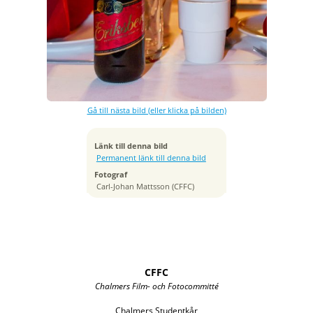
Exponeringstid
1/13 sek
Bländare
f/3.5
Kamera
Canon EOS 7D
Gå till nästa bild (eller klicka på bilden)
Tagen
2012:12:01 18:32:07
ISO
Länk till denna bild
2000
Permanent länk till denna bild
Brännvidd
Fotograf
35 mm
Carl-Johan Mattsson (CFFC)
CFFC
Chalmers Film- och Fotocommitté
Chalmers Studentkår