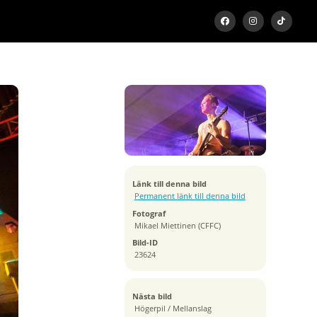
Exponeringstid
1/320 sek
Bländare
f/2.8
Kamera
Canon EOS-1D X
Tagen
Länk till denna bild
2012:09:09 21:42:00
Permanent länk till denna bild
ISO
Fotograf
12800
Mikael Miettinen (CFFC)
Brännvidd
Bild-ID
25 mm
23624
Nästa bild
Högerpil / Mellanslag