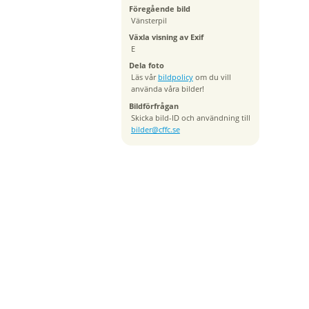
Föregående bild
Vänsterpil
Växla visning av Exif
E
Dela foto
Läs vår
bildpolicy
om du vill
använda våra bilder!
Bildförfrågan
Skicka bild-ID och användning till
bilder@cffc.se