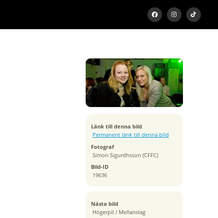
Exponeringstid
1/13 sek
Bländare
f/2.8
Kamera
Canon EOS 5D Mark II
Tagen
Länk till denna bild
2012:01:19 22:02:42
Permanent länk till denna bild
ISO
Fotograf
1250
Simon Sigurdhsson (CFFC)
Brännvidd
Bild-ID
16 mm
19636
Nästa bild
Högerpil / Mellanslag