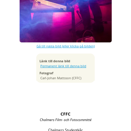
Exponeringstid
1/60 sek
Bländare
f/3.5
Kamera
Canon EOS 7D
Gå till nästa bild (eller klicka på bilden)
Tagen
2012:11:19 00:28:08
ISO
Länk till denna bild
1250
Permanent länk till denna bild
Brännvidd
Fotograf
67 mm
Carl-Johan Mattsson (CFFC)
CFFC
Chalmers Film- och Fotocommitté
Chalmers Studentkår