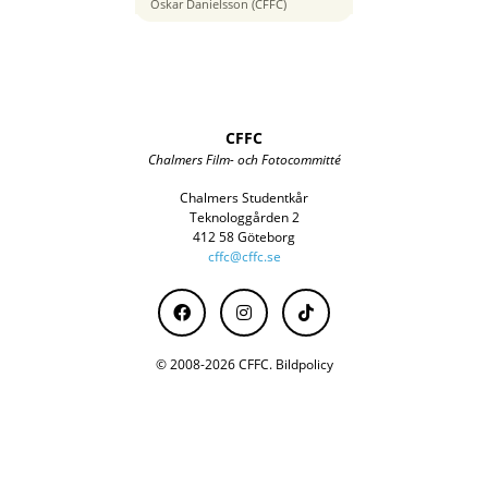
21 mm
Oskar Danielsson (CFFC)
CFFC
Chalmers Film- och Fotocommitté
Chalmers Studentkår
Teknologgården 2
412 58 Göteborg
cffc@cffc.se
© 2008-2026 CFFC.
Bildpolicy