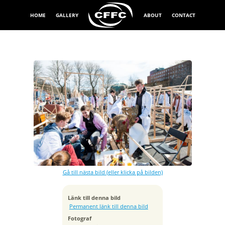
HOME
GALLERY
ABOUT
CONTACT
Exponeringstid
1/640 sek
Bländare
f/8.0
Kamera
NIKON D800
Gå till nästa bild (eller klicka på bilden)
Tagen
2013:04:23 15:50:42
ISO
Länk till denna bild
200
Permanent länk till denna bild
Brännvidd
Fotograf