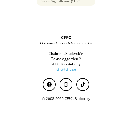
70 mm
Simon Sigurdhsson (CFFC)
CFFC
Chalmers Film- och Fotocommitté
Chalmers Studentkår
Teknologgården 2
412 58 Göteborg
cffc@cffc.se
© 2008-2026 CFFC.
Bildpolicy