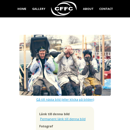
HOME
GALLERY
ABOUT
CONTACT
Exponeringstid
1/400 sek
Bländare
f/3.5
Kamera
Canon EOS 5D Mark II
Gå till nästa bild (eller klicka på bilden)
Tagen
2013:04:24 10:07:20
ISO
Länk till denna bild
100
Permanent länk till denna bild
Brännvidd
Fotograf