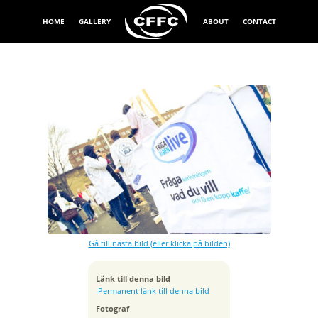
HOME
GALLERY
ABOUT
CONTACT
Exponeringstid
1/160 sek
Bländare
f/3.5
Kamera
Canon EOS 7D
Gå till nästa bild (eller klicka på bilden)
Tagen
2013:04:24 13:30:13
ISO
Länk till denna bild
100
Permanent länk till denna bild
Brännvidd
Fotograf