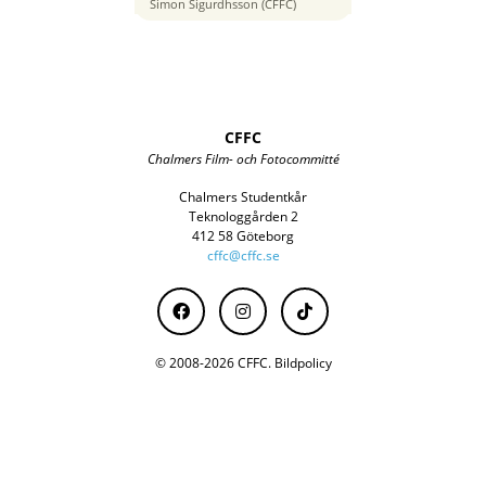
16 mm
Simon Sigurdhsson (CFFC)
CFFC
Chalmers Film- och Fotocommitté
Chalmers Studentkår
Teknologgården 2
412 58 Göteborg
cffc@cffc.se
© 2008-2026 CFFC.
Bildpolicy