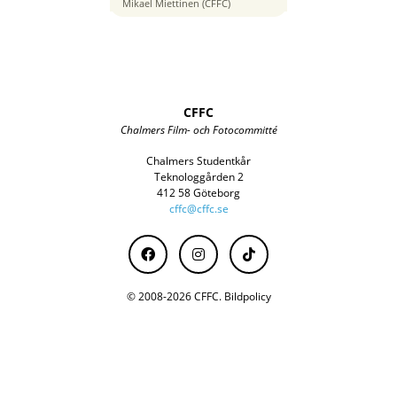
85 mm
Mikael Miettinen (CFFC)
CFFC
Chalmers Film- och Fotocommitté
Chalmers Studentkår
Teknologgården 2
412 58 Göteborg
cffc@cffc.se
© 2008-2026 CFFC.
Bildpolicy