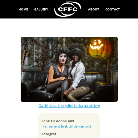
HOME
GALLERY
ABOUT
CONTACT
Exponeringstid
1/160 sek
Bländare
f/8.0
Kamera
Canon EOS 7D
Gå till nästa bild (eller klicka på bilden)
Tagen
2013:11:02 22:18:53
ISO
Länk till denna bild
100
Permanent länk till denna bild
Brännvidd
Fotograf