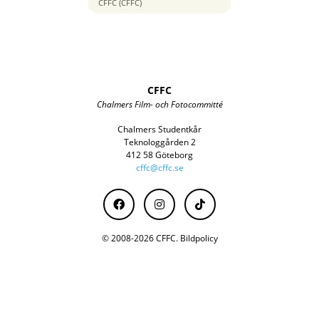
40 mm
CFFC (CFFC)
CFFC
Chalmers Film- och Fotocommitté
Chalmers Studentkår
Teknologgården 2
412 58 Göteborg
cffc@cffc.se
© 2008-2026 CFFC.
Bildpolicy