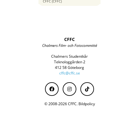
40 mm
CFFC (CFFC)
CFFC
Chalmers Film- och Fotocommitté
Chalmers Studentkår
Teknologgården 2
412 58 Göteborg
cffc@cffc.se
© 2008-2026 CFFC.
Bildpolicy