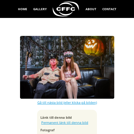
HOME
GALLERY
ABOUT
CONTACT
Exponeringstid
1/160 sek
Bländare
f/4.5
Kamera
Canon EOS 7D
Gå till nästa bild (eller klicka på bilden)
Tagen
2013:11:02 22:45:13
ISO
Länk till denna bild
100
Permanent länk till denna bild
Brännvidd
Fotograf