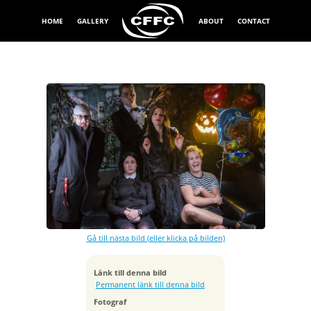
HOME
GALLERY
ABOUT
CONTACT
Exponeringstid
1/160 sek
Bländare
f/7.1
Kamera
Canon EOS 7D
Gå till nästa bild (eller klicka på bilden)
Tagen
2013:11:02 23:44:20
ISO
Länk till denna bild
100
Permanent länk till denna bild
Brännvidd
Fotograf