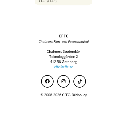
35 mm
CFFC (CFFC)
CFFC
Chalmers Film- och Fotocommitté
Chalmers Studentkår
Teknologgården 2
412 58 Göteborg
cffc@cffc.se
© 2008-2026 CFFC.
Bildpolicy