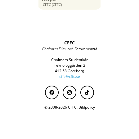
40 mm
CFFC (CFFC)
CFFC
Chalmers Film- och Fotocommitté
Chalmers Studentkår
Teknologgården 2
412 58 Göteborg
cffc@cffc.se
© 2008-2026 CFFC.
Bildpolicy