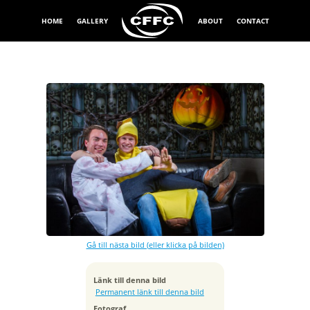
HOME
GALLERY
ABOUT
CONTACT
Exponeringstid
1/160 sek
Bländare
f/7.1
Kamera
Canon EOS 7D
Gå till nästa bild (eller klicka på bilden)
Tagen
2013:11:02 23:47:35
ISO
Länk till denna bild
100
Permanent länk till denna bild
Brännvidd
Fotograf