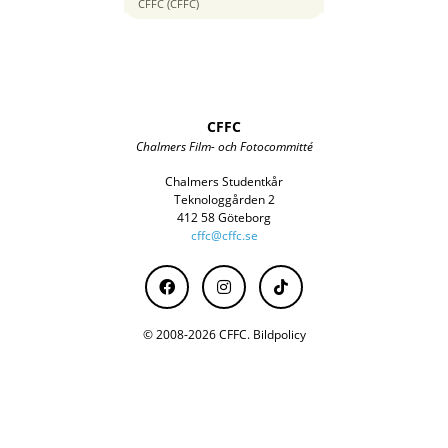
28 mm
CFFC (CFFC)
CFFC
Chalmers Film- och Fotocommitté
Chalmers Studentkår
Teknologgården 2
412 58 Göteborg
cffc@cffc.se
© 2008-2026 CFFC.
Bildpolicy