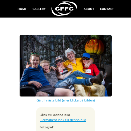
HOME
GALLERY
ABOUT
CONTACT
Exponeringstid
1/160 sek
Bländare
f/7.1
Kamera
Canon EOS 7D
Gå till nästa bild (eller klicka på bilden)
Tagen
2013:11:03 00:00:54
ISO
Länk till denna bild
100
Permanent länk till denna bild
Brännvidd
Fotograf