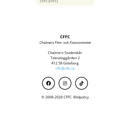
47 mm
CFFC (CFFC)
CFFC
Chalmers Film- och Fotocommitté
Chalmers Studentkår
Teknologgården 2
412 58 Göteborg
cffc@cffc.se
© 2008-2026 CFFC.
Bildpolicy