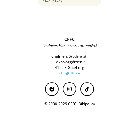
40 mm
CFFC (CFFC)
CFFC
Chalmers Film- och Fotocommitté
Chalmers Studentkår
Teknologgården 2
412 58 Göteborg
cffc@cffc.se
© 2008-2026 CFFC.
Bildpolicy