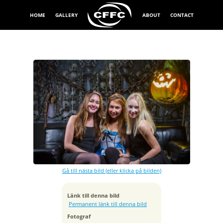
HOME
GALLERY
ABOUT
CONTACT
Exponeringstid
1/160 sek
Bländare
f/7.1
Kamera
Canon EOS 7D
Gå till nästa bild (eller klicka på bilden)
Tagen
2013:11:03 00:46:25
ISO
Länk till denna bild
100
Permanent länk till denna bild
Brännvidd
Fotograf