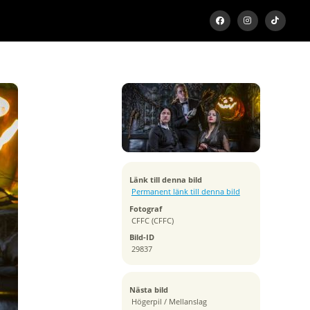
Exponeringstid
1/80 sek
Bländare
f/7.1
Kamera
Canon EOS 7D
Tagen
Länk till denna bild
2013:11:03 01:21:31
Permanent länk till denna bild
ISO
Fotograf
100
CFFC (CFFC)
Brännvidd
Bild-ID
55 mm
29837
Nästa bild
Högerpil / Mellanslag