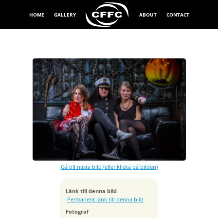
HOME
GALLERY
ABOUT
CONTACT
Exponeringstid
1/80 sek
Bländare
f/7.1
Kamera
Canon EOS 7D
Gå till nästa bild (eller klicka på bilden)
Tagen
2013:11:03 01:38:58
ISO
Länk till denna bild
100
Permanent länk till denna bild
Brännvidd
Fotograf