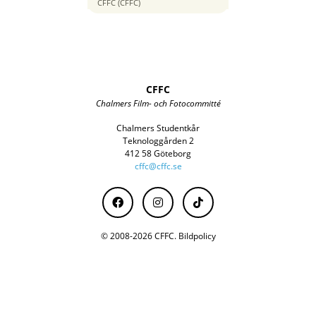
35 mm
CFFC (CFFC)
CFFC
Chalmers Film- och Fotocommitté
Chalmers Studentkår
Teknologgården 2
412 58 Göteborg
cffc@cffc.se
© 2008-2026 CFFC.
Bildpolicy