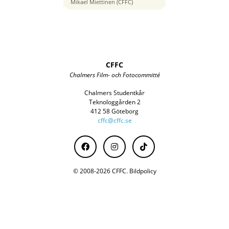
200 mm
Mikael Miettinen (CFFC)
CFFC
Chalmers Film- och Fotocommitté
Chalmers Studentkår
Teknologgården 2
412 58 Göteborg
cffc@cffc.se
© 2008-2026 CFFC.
Bildpolicy