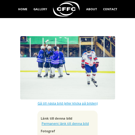
HOME
GALLERY
ABOUT
CONTACT
Exponeringstid
1/500 sek
Bländare
f/4.0
Kamera
Canon EOS-1D X
Gå till nästa bild (eller klicka på bilden)
Tagen
2014:11:15 18:48:38
ISO
Länk till denna bild
2000
Permanent länk till denna bild
Brännvidd
Fotograf