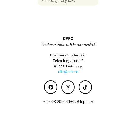
200 mm
Olof Berglund (CFFC)
CFFC
Chalmers Film- och Fotocommitté
Chalmers Studentkår
Teknologgården 2
412 58 Göteborg
cffc@cffc.se
© 2008-2026 CFFC.
Bildpolicy