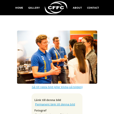
HOME
GALLERY
ABOUT
CONTACT
Exponeringstid
1/80 sek
Bländare
f/3.2
Kamera
NIKON D700
Gå till nästa bild (eller klicka på bilden)
Tagen
2014:02:04 14:46:22
Länk till denna bild
ISO
Permanent länk till denna bild
1600
Fotograf