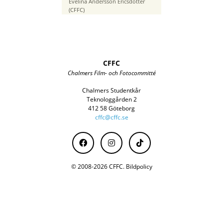
Brännvidd
Evelina Andersson Ericsdotter
70 mm
(CFFC)
CFFC
Chalmers Film- och Fotocommitté
Chalmers Studentkår
Teknologgården 2
412 58 Göteborg
cffc@cffc.se
© 2008-2026 CFFC.
Bildpolicy