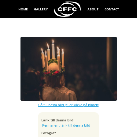
HOME
GALLERY
ABOUT
CONTACT
Exponeringstid
1/60 sek
Bländare
f/2.8
Kamera
Canon EOS 5D Mark III
Gå till nästa bild (eller klicka på bilden)
Tagen
2014:12:12 07:40:02
ISO
Länk till denna bild
6400
Permanent länk till denna bild
Brännvidd
Fotograf