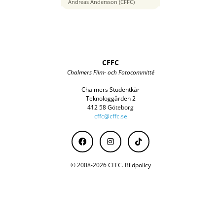
200 mm
Andreas Andersson (CFFC)
CFFC
Chalmers Film- och Fotocommitté
Chalmers Studentkår
Teknologgården 2
412 58 Göteborg
cffc@cffc.se
© 2008-2026 CFFC.
Bildpolicy