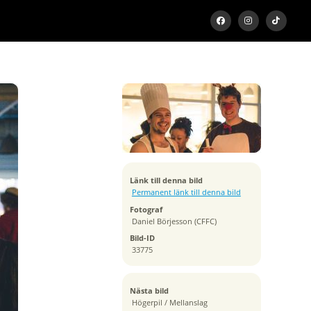
Exponeringstid
1/100 sek
Bländare
f/2.8
Kamera
Canon EOS 6D
Tagen
Länk till denna bild
2014:12:12 09:05:12
Permanent länk till denna bild
ISO
Fotograf
10000
Daniel Börjesson (CFFC)
Brännvidd
Bild-ID
50 mm
33775
Nästa bild
Högerpil / Mellanslag