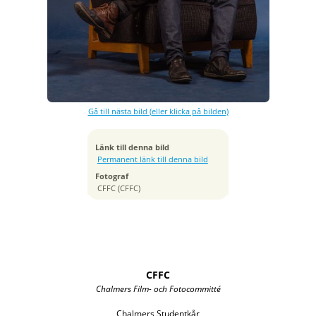
Exponeringstid
1/160 sek
Bländare
f/7.1
Kamera
Canon EOS 7D
Gå till nästa bild (eller klicka på bilden)
Tagen
2014:09:13 22:57:40
ISO
Länk till denna bild
200
Permanent länk till denna bild
Brännvidd
Fotograf
82 mm
CFFC (CFFC)
CFFC
Chalmers Film- och Fotocommitté
Chalmers Studentkår