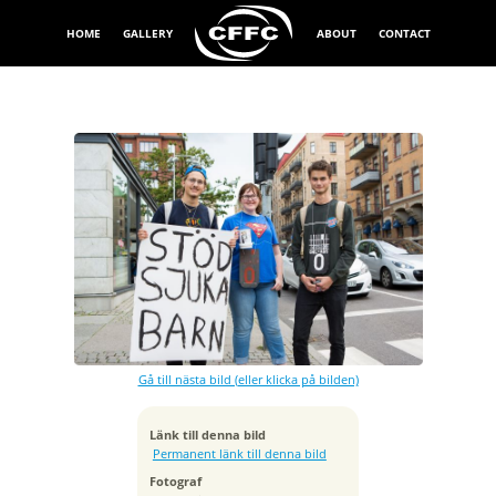
HOME
GALLERY
ABOUT
CONTACT
Exponeringstid
1/80 sek
Bländare
f/5.0
Kamera
Canon EOS 5D Mark III
Gå till nästa bild (eller klicka på bilden)
Tagen
2014:08:26 14:00:30
ISO
Länk till denna bild
200
Permanent länk till denna bild
Brännvidd
Fotograf