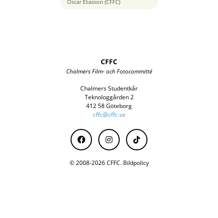
35 mm
Oscar Eliasson (CFFC)
CFFC
Chalmers Film- och Fotocommitté
Chalmers Studentkår
Teknologgården 2
412 58 Göteborg
cffc@cffc.se
© 2008-2026 CFFC.
Bildpolicy