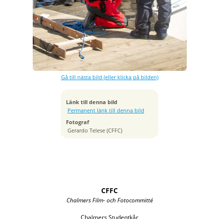
Exponeringstid
1/1250 sek
Bländare
f/2.8
Kamera
Canon EOS 7D
Gå till nästa bild (eller klicka på bilden)
Tagen
2014:05:16 14:28:53
ISO
Länk till denna bild
100
Permanent länk till denna bild
Brännvidd
Fotograf
70 mm
Gerardo Telese (CFFC)
CFFC
Chalmers Film- och Fotocommitté
Chalmers Studentkår