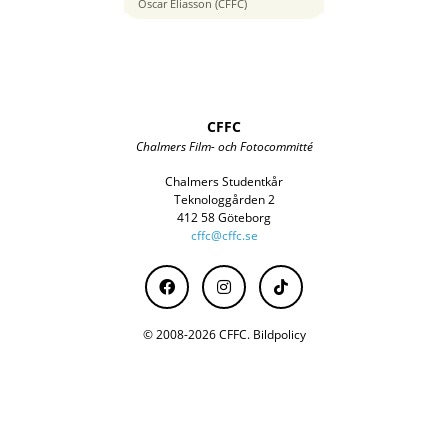
70 mm
Oscar Eliasson (CFFC)
CFFC
Chalmers Film- och Fotocommitté
Chalmers Studentkår
Teknologgården 2
412 58 Göteborg
cffc@cffc.se
© 2008-2026 CFFC.
Bildpolicy