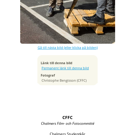
Exponeringstid
1/500 sek
Bländare
f/6.3
Gå till nästa bild (eller klicka på bilden)
Tagen
2015:04:23 12:18:24
ISO
Länk till denna bild
100
Permanent länk till denna bild
Brännvidd
Fotograf
24 mm
Christophe Bengtsson (CFFC)
CFFC
Chalmers Film- och Fotocommitté
Chalmers Studentkår