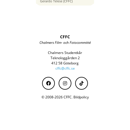
35 mm
Gerardo Telese (CFFC)
CFFC
Chalmers Film- och Fotocommitté
Chalmers Studentkår
Teknologgården 2
412 58 Göteborg
cffc@cffc.se
© 2008-2026 CFFC.
Bildpolicy