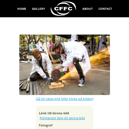
HOME
GALLERY
ABOUT
CONTACT
Exponeringstid
1/20 sek
Bländare
f/11.0
Gå till nästa bild (eller klicka på bilden)
Tagen
2015:04:24 17:47:07
ISO
Länk till denna bild
100
Permanent länk till denna bild
Brännvidd
Fotograf