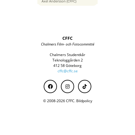
125 mm
Axel Andersson (CFFC)
CFFC
Chalmers Film- och Fotocommitté
Chalmers Studentkår
Teknologgården 2
412 58 Göteborg
cffc@cffc.se
© 2008-2026 CFFC.
Bildpolicy