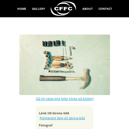
HOME
GALLERY
ABOUT
CONTACT
Exponeringstid
1/2000 sek
Bländare
f/2.8
Gå till nästa bild (eller klicka på bilden)
Tagen
2015:04:28 13:04:27
ISO
Länk till denna bild
100
Permanent länk till denna bild
Brännvidd
Fotograf