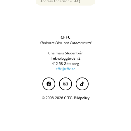
16 mm
Andreas Andersson (CFFC)
CFFC
Chalmers Film- och Fotocommitté
Chalmers Studentkår
Teknologgården 2
412 58 Göteborg
cffc@cffc.se
© 2008-2026 CFFC.
Bildpolicy